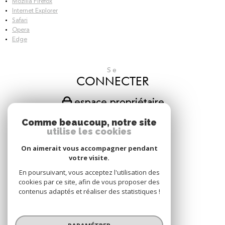
Mozilla Firefox
Internet Explorer
Safari
Opera
Edge
Se
CONNECTER
espace propriétaire
Comme beaucoup, notre site
Nous
utilise les cookies
SUIVRE
On aimerait vous accompagner pendant
votre visite.
En poursuivant, vous acceptez l'utilisation des
Nous
cookies par ce site, afin de vous proposer des
ADHÉRONS
contenus adaptés et réaliser des statistiques !