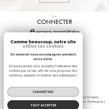
Se
CONNECTER
espace propriétaire
Comme beaucoup, notre site
Nous
utilise les cookies
SUIVRE
On aimerait vous accompagner pendant
votre visite.
En poursuivant, vous acceptez l'utilisation des
Nous
cookies par ce site, afin de vous proposer des
ADHÉRONS
contenus adaptés et réaliser des statistiques !
PARAMÉTRER
© 2026 | Tous droits réservés | Traduction powered by Google |
Nos honoraires
Plan du site
Mentions légales
Admin
Partenaires
TOUT ACCEPTER
Politique RGPD
Cookies