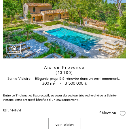
Aix-en-Provence
(13100)
Sainte-Victoire – Élégante propriété rénovée dans un environnement...
300 m²
-
3 500 000 €
Entre Le Tholonet et Beaurecueil, au cœur du secteur très recherché de la Sainte-
Victoire, cette propriété bénéficie d’un environnement...
Réf : 1449VM
Sélection
Sél
voir le bien