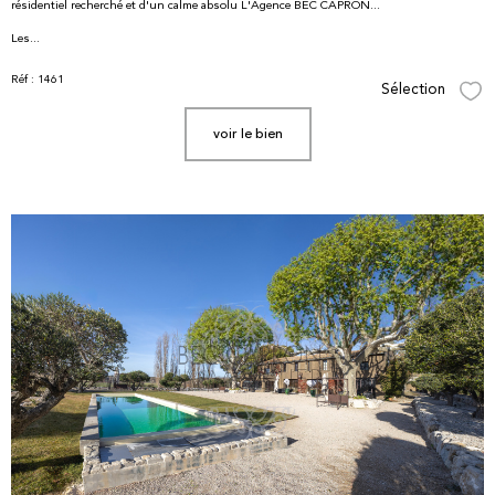
résidentiel recherché et d'un calme absolu L'Agence BEC CAPRON...
Les...
Réf : 1461
Sélection
Sél
voir le bien