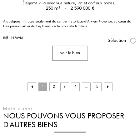
Élégante villa avec vue nature, lac et golf aux portes...
250 m²
-
2 590 000 €
À quelques minutes seulement du centre historique d’Aix-en-Provence, au cœur du
très prisé quartier du Pey Blanc, cette propriété familiale...
Réf : 1476VM
Sélection
Sél
voir le bien
1
2
3
4
...
5
Mais aussi
NOUS POUVONS VOUS PROPOSER
D'AUTRES BIENS