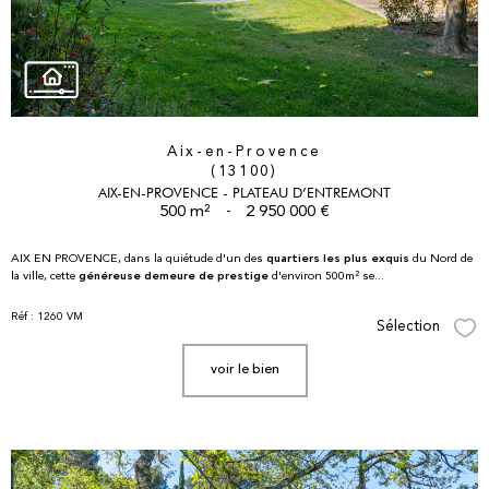
Aix-en-Provence
(13100)
AIX-EN-PROVENCE - PLATEAU D’ENTREMONT
500 m²
-
2 950 000 €
quartiers les plus exquis
AIX EN PROVENCE
, dans la quiétude d'un des
du Nord de
généreuse demeure de prestige
la ville, cette
d'environ 500m² se...
Réf : 1260 VM
Sélection
Sél
voir le bien