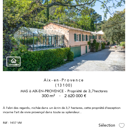
Aix-en-Provence
(13100)
MAS à AIX-EN-PROVENCE - Propriété de 3,7hectares
300 m²
-
2 620 000 €
À l’abri des regards, nichée dans un écrin de 3,7 hectares, cette propriété d’exception
incarne l’art de vivre provençal dans toute sa splendeur...
Réf : 1457 VM
Sélection
Sél