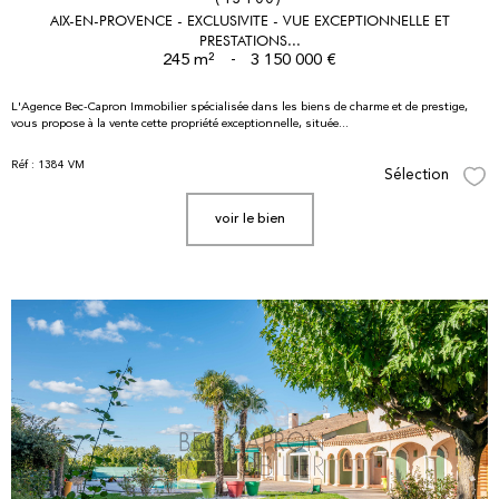
AIX-EN-PROVENCE - EXCLUSIVITE - VUE EXCEPTIONNELLE ET
PRESTATIONS...
245 m²
-
3 150 000 €
L'Agence Bec-Capron Immobilier spécialisée dans les biens de charme et de prestige,
vous propose à la vente cette propriété exceptionnelle, située...
Réf : 1384 VM
Sélection
Sél
voir le bien