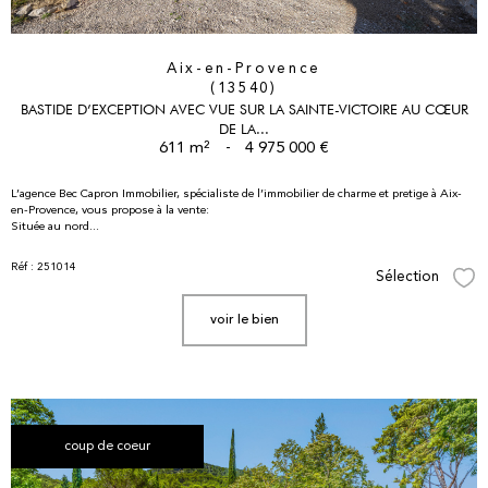
Aix-en-Provence
(13540)
BASTIDE D’EXCEPTION AVEC VUE SUR LA SAINTE-VICTOIRE AU CŒUR
DE LA...
611 m²
-
4 975 000 €
L’agence Bec Capron Immobilier, spécialiste de l’immobilier de charme et pretige à Aix-
en-Provence, vous propose à la vente:
Située au nord...
Réf : 251014
Sélection
Sél
voir le bien
coup de coeur