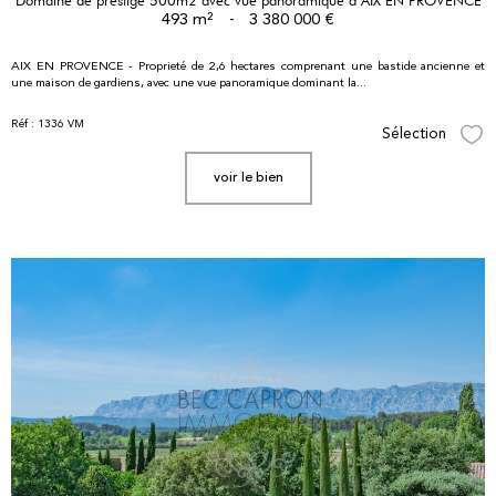
493 m²
-
3 380 000 €
AIX EN PROVENCE - Proprieté de 2,6 hectares comprenant
une bastide ancienne et
une maison de gardiens, avec une vue panoramique dominant la...
Réf : 1336 VM
Sélection
Sél
voir le bien