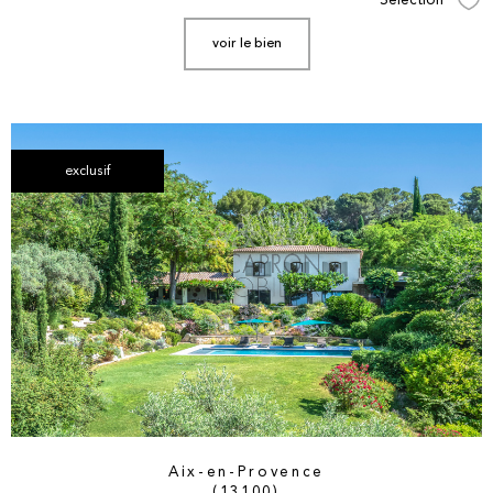
Sélection
Sél
voir le bien
exclusif
Aix-en-Provence
(13100)