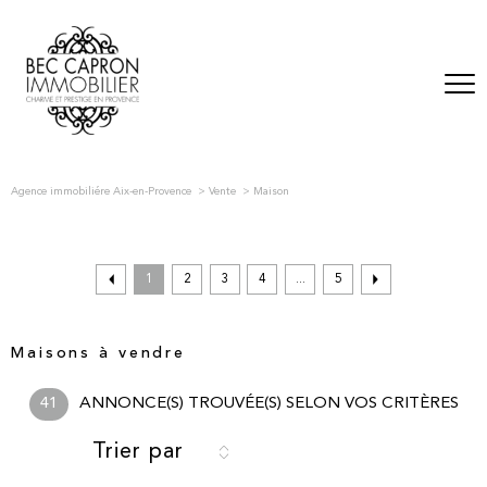
Agence immobiliére Aix-en-Provence
Vente
Maison
1
2
3
4
...
5
Maisons à vendre
41
ANNONCE(S) TROUVÉE(S) SELON VOS CRITÈRES
Trier par