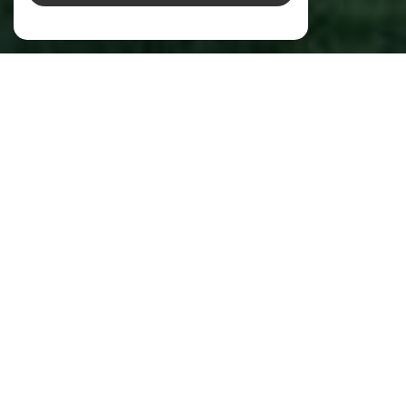
Bec Capron Immobilier
Votre agence immobilière à Aix-en-
Provence, spécialiste de l’immobilier de
charme et de prestige
Spécialisée dans
l'immobilier de charme et de
, l'équipe de l'Agence BEC-CAPRON
prestige
IMMOBILIER à Aix-en-Provence et sa région, vous
accueille au sein de ses bureaux situés sur le Cours
Mirabeau à Aix-en-Provence.
La qualité première de notre
agence immobilière
à Aix-en-Provence
réside sur
l'écoute de nos