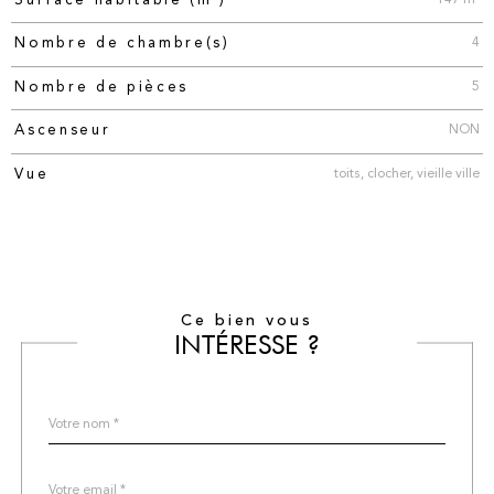
Surface habitable (m²)
4
Nombre de chambre(s)
5
Nombre de pièces
NON
Ascenseur
toits, clocher, vieille ville
Vue
Ce bien vous
INTÉRESSE ?
Nom
Fieldset
*
par
défaut
email
*