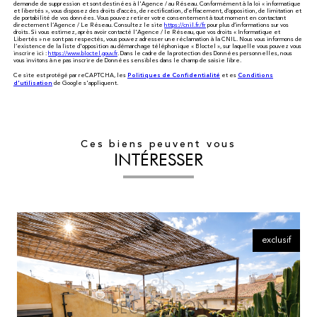
demande de suppression et sont destinées à l'Agence / au Réseau. Conformément à la loi « informatique
et libertés », vous disposez des droits d’accès, de rectification, d’effacement, d’opposition, de limitation et
de portabilité de vos données. Vous pouvez retirer votre consentement à tout moment en contactant
directement l’Agence / Le Réseau. Consultez le site
https://cnil.fr/fr
pour plus d’informations sur vos
droits. Si vous estimez, après avoir contacté l'Agence / le Réseau, que vos droits « Informatique et
Libertés » ne sont pas respectés, vous pouvez adresser une réclamation à la CNIL. Nous vous informons de
l’existence de la liste d'opposition au démarchage téléphonique « Bloctel », sur laquelle vous pouvez vous
inscrire ici :
https://www.bloctel.gouv.fr
. Dans le cadre de la protection des Données personnelles, nous
vous invitons à ne pas inscrire de Données sensibles dans le champ de saisie libre.
Politiques de Confidentialité
Conditions
Ce site est protégé par reCAPTCHA, les
et es
d'utilisation
de Google s'appliquent.
Ces biens peuvent vous
INTÉRESSER
exclusif