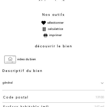
Nos outils
sélectionner
calculatrice
imprimer
découvrir le bien
video du bien
Descriptif du bien
général
13100
Code postal
TRAD_PAMPERO_Caracteristique
Valeurs
147 m²