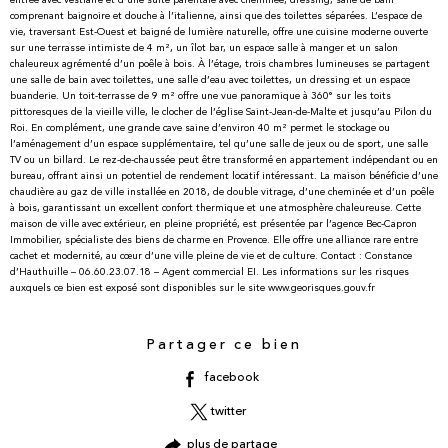
entrée avec vestiaire et d’une suite parentale avec cheminée, dressing, salle de bain
comprenant baignoire et douche à l’italienne, ainsi que des toilettes séparées. L’espace de
vie, traversant Est-Ouest et baigné de lumière naturelle, offre une cuisine moderne ouverte
sur une terrasse intimiste de 4 m², un îlot bar, un espace salle à manger et un salon
chaleureux agrémenté d’un poêle à bois. À l’étage, trois chambres lumineuses se partagent
une salle de bain avec toilettes, une salle d’eau avec toilettes, un dressing et un espace
buanderie. Un toit-terrasse de 9 m² offre une vue panoramique à 360° sur les toits
pittoresques de la vieille ville, le clocher de l’église Saint-Jean-de-Malte et jusqu’au Pilon du
Roi. En complément, une grande cave saine d’environ 40 m² permet le stockage ou
l’aménagement d’un espace supplémentaire, tel qu’une salle de jeux ou de sport, une salle
TV ou un billard. Le rez-de-chaussée peut être transformé en appartement indépendant ou en
bureau, offrant ainsi un potentiel de rendement locatif intéressant. La maison bénéficie d’une
chaudière au gaz de ville installée en 2018, de double vitrage, d’une cheminée et d’un poêle
à bois, garantissant un excellent confort thermique et une atmosphère chaleureuse. Cette
maison de ville avec extérieur, en pleine propriété, est présentée par l’agence Bec-Capron
Immobilier, spécialiste des biens de charme en Provence. Elle offre une alliance rare entre
cachet et modernité, au cœur d’une ville pleine de vie et de culture. Contact : Constance
d’Hauthuille – 06.60.23.07.18 – Agent commercial EI. Les informations sur les risques
auxquels ce bien est exposé sont disponibles sur le site www.georisques.gouv.fr
Partager ce bien
facebook
twitter
plus de partage