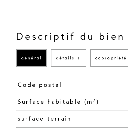
Descriptif du bien
général
détails +
copropriété
Code postal
TRAD_PAMPERO_Caracteristique
Valeurs
Surface habitable (m²)
surface terrain