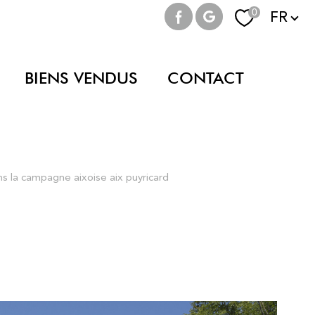
Langue
0
FR
BIENS VENDUS
CONTACT
ns la campagne aixoise aix puyricard