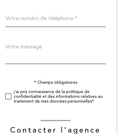
Téléphone
*
Message
Fieldset
*
par
défaut
* Champs obligatoires
Validation
j'ai pris connaissance de la politique de
confidentialité et des informations relatives au
traitement de mes données personnelles*
Contacter l'agence