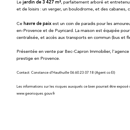
jardin de 3 427 m²
Le
, parfaitement arboré et entreten
et de loisirs : un verger, un boulodrome, et des cabanes, 
havre de paix
Ce
est un coin de paradis pour les amoureu
en-Provence et de Puyricard. La maison est équipée pour un
centralisée, et accès aux transports en commun (bus et fle
Présentée en vente par Bec-Capron Immobilier, l'agence 
prestige en Provence.
Contact: Constance d'Hauthuille 06.60.23.07.18 (Agent co EI)
Les informations sur les risques auxquels ce bien pourrait être exposé 
www.georisques.gouv.fr