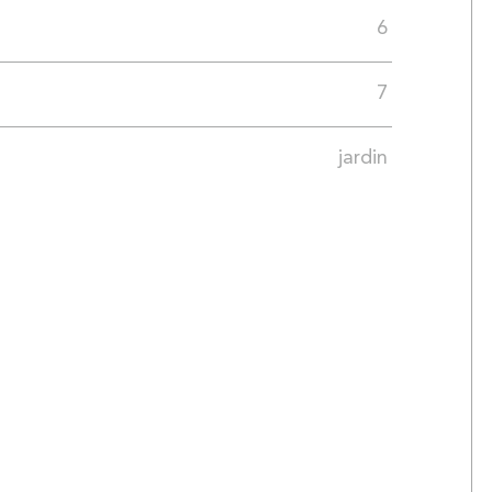
6
7
jardin