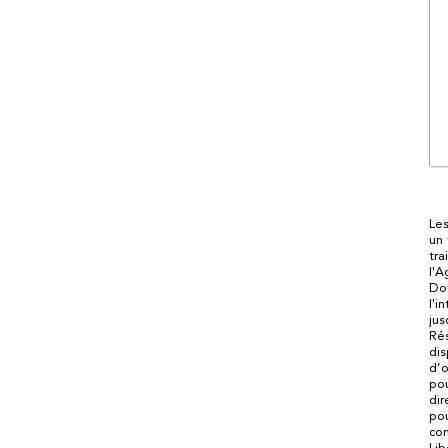
Les
un 
tra
l'A
Don
l'i
jus
Rés
dis
d’o
po
dir
pou
con