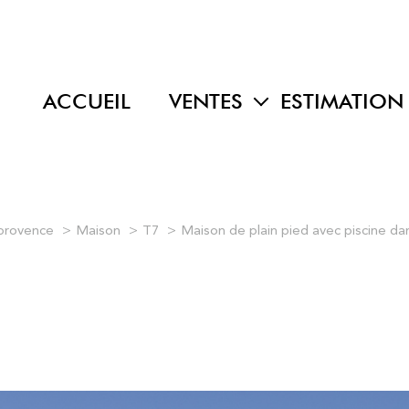
ACCUEIL
VENTES
ESTIMATION
maisons
appartements
terrains
 provence
Maison
T7
Maison de plain pied avec piscine da
programmes neufs
autres