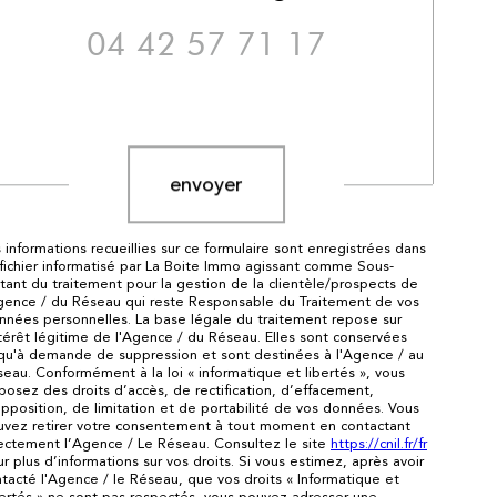
04 42 57 71 17
Validation
envoyer
 informations recueillies sur ce formulaire sont enregistrées dans
fichier informatisé par La Boite Immo agissant comme Sous-
itant du traitement pour la gestion de la clientèle/prospects de
gence / du Réseau qui reste Responsable du Traitement de vos
nées personnelles. La base légale du traitement repose sur
ntérêt légitime de l'Agence / du Réseau. Elles sont conservées
qu'à demande de suppression et sont destinées à l'Agence / au
eau. Conformément à la loi « informatique et libertés », vous
posez des droits d’accès, de rectification, d’effacement,
pposition, de limitation et de portabilité de vos données. Vous
uvez retirer votre consentement à tout moment en contactant
ectement l’Agence / Le Réseau. Consultez le site
https://cnil.fr/fr
r plus d’informations sur vos droits. Si vous estimez, après avoir
tacté l'Agence / le Réseau, que vos droits « Informatique et