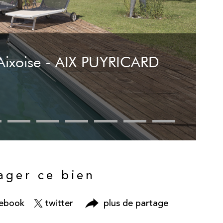
ixoise - AIX PUYRICARD
ager ce bien
cebook
twitter
plus de partage