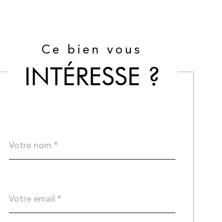
Ce bien vous
INTÉRESSE ?
Nom
Fieldset
*
par
défaut
email
*