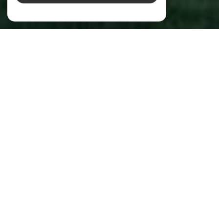
Bec Capron Immobilier
Votre agence immobilière à Aix-en-
Provence, spécialiste de l’immobilier de
charme et de prestige
Spécialisée dans
l'immobilier de charme et de
, l'équipe de l'Agence BEC-CAPRON
prestige
IMMOBILIER à Aix-en-Provence et sa région, vous
accueille au sein de ses bureaux situés sur le Cours
Mirabeau à Aix-en-Provence.
La qualité première de notre
agence immobilière
à Aix-en-Provence
réside sur
l'écoute de nos