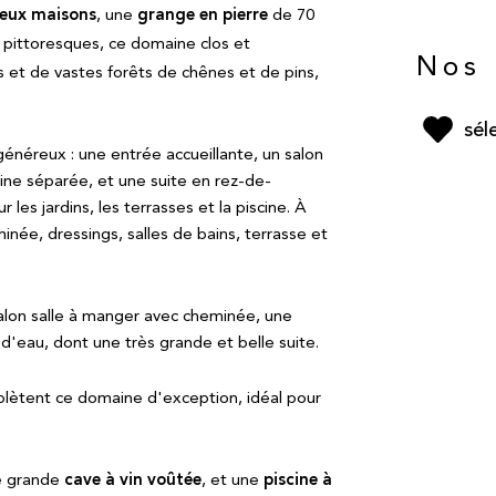
eux maisons
grange en pierre
, une
de 70
 pittoresques, ce domaine clos et
Nos 
es et de vastes forêts de chênes et de pins,
sél
énéreux : une entrée accueillante, un salon
ine séparée, et une suite en rez-de-
 les jardins, les terrasses et la piscine. À
née, dressings, salles de bains, terrasse et
lon salle à manger avec cheminée, une
 d'eau, dont une très grande et belle suite.
ètent ce domaine d'exception, idéal pour
cave à vin voûtée
piscine à
e grande
, et une