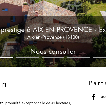
 prestige à AIX EN PROVENCE - Ex
Aix-en-Provence (13100)
Nous consulter
Part
en
fa
nce
, propriété exceptionnelle de 41 hectares,