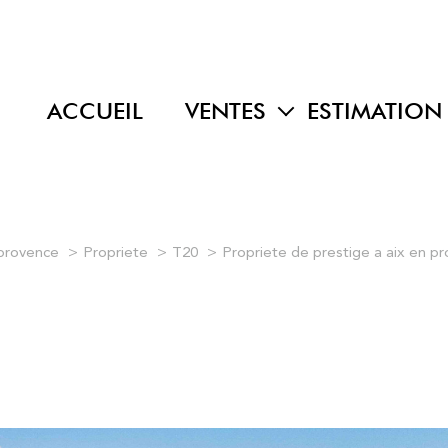
ACCUEIL
VENTES
ESTIMATION
maisons
appartements
terrains
 provence
Propriete
T20
Propriete de prestige a aix en p
programmes neufs
autres