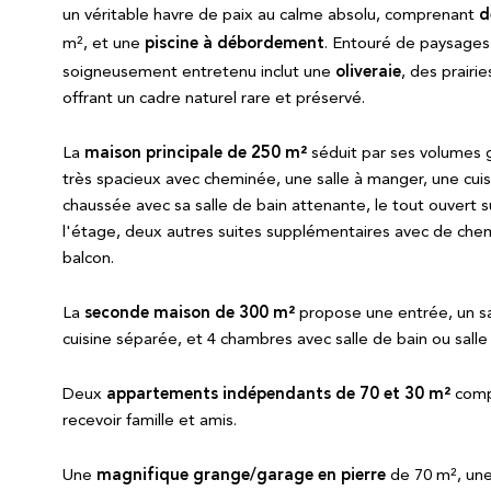
d
un véritable havre de paix au calme absolu, comprenant
piscine à débordement
m², et une
. Entouré de paysages
oliveraie
soigneusement entretenu inclut une
, des prairi
offrant un cadre naturel rare et préservé.
maison principale de 250 m²
La
séduit par ses volumes g
très spacieux avec cheminée, une salle à manger, une cuis
chaussée avec sa salle de bain attenante, le tout ouvert sur
l'étage, deux autres suites supplémentaires avec de chemi
balcon.
seconde maison de 300 m²
La
propose une entrée, un sa
cuisine séparée, et 4 chambres avec salle de bain ou salle
appartements indépendants de 70 et 30 m²
Deux
compl
recevoir famille et amis.
magnifique grange/garage en pierre
Une
de 70 m², un