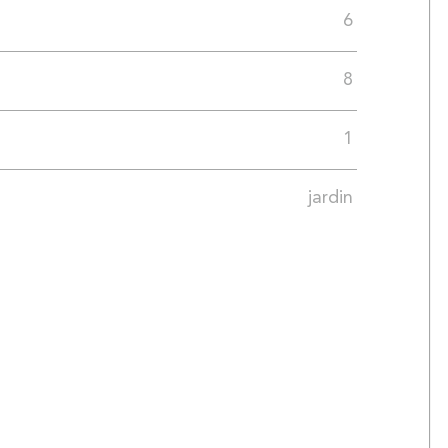
6
8
1
jardin