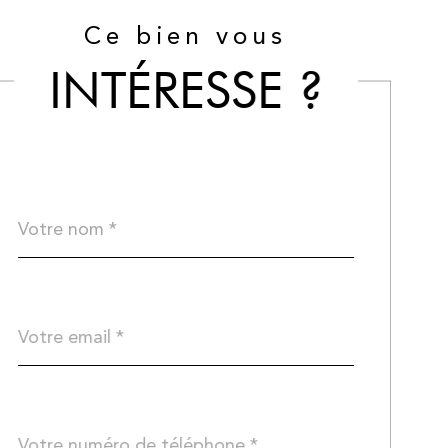
Ce bien vous
INTÉRESSE ?
Nom
Fieldset
*
par
défaut
email
*
Téléphone
*