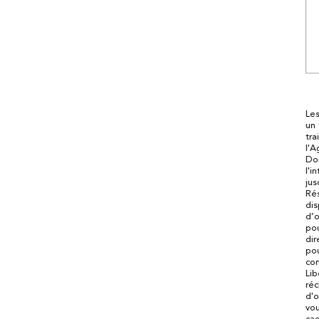
Les
un 
tra
l'A
Don
l'i
jus
Rés
dis
d’o
po
dir
pou
con
Lib
réc
d'o
vou