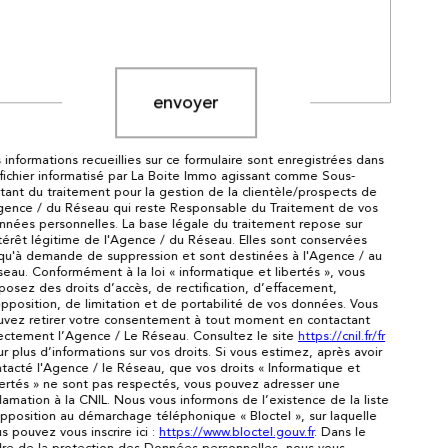
Validation
envoyer
 informations recueillies sur ce formulaire sont enregistrées dans
fichier informatisé par La Boite Immo agissant comme Sous-
itant du traitement pour la gestion de la clientèle/prospects de
gence / du Réseau qui reste Responsable du Traitement de vos
nées personnelles. La base légale du traitement repose sur
ntérêt légitime de l'Agence / du Réseau. Elles sont conservées
qu'à demande de suppression et sont destinées à l'Agence / au
eau. Conformément à la loi « informatique et libertés », vous
posez des droits d’accès, de rectification, d’effacement,
pposition, de limitation et de portabilité de vos données. Vous
uvez retirer votre consentement à tout moment en contactant
ectement l’Agence / Le Réseau. Consultez le site
https://cnil.fr/fr
r plus d’informations sur vos droits. Si vous estimez, après avoir
tacté l'Agence / le Réseau, que vos droits « Informatique et
ertés » ne sont pas respectés, vous pouvez adresser une
lamation à la CNIL. Nous vous informons de l’existence de la liste
pposition au démarchage téléphonique « Bloctel », sur laquelle
s pouvez vous inscrire ici :
https://www.bloctel.gouv.fr
. Dans le