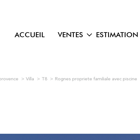
ACCUEIL
VENTES
ESTIMATION
maisons
appartements
terrains
 provence
Villa
T8
Rognes propriete familiale avec piscine
programmes neufs
autres