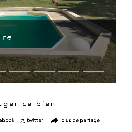
cine
ager ce bien
cebook
twitter
plus de partage