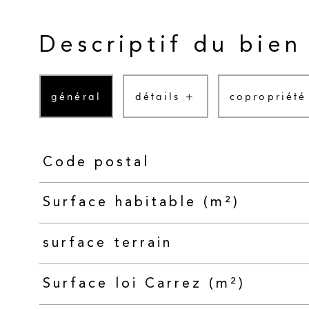
Descriptif du bien
général
détails +
copropriété
Code postal
TRAD_PAMPERO_Caracteristique
Valeurs
Surface habitable (m²)
surface terrain
Surface loi Carrez (m²)