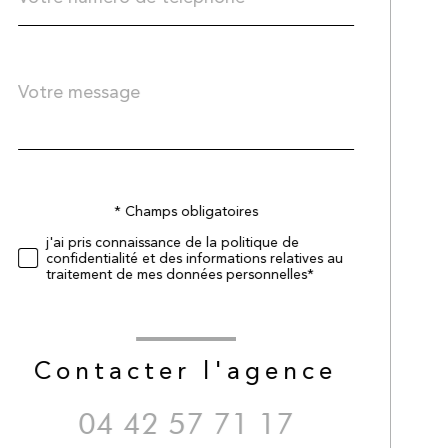
Message
Fieldset
*
par
défaut
* Champs obligatoires
Validation
j'ai pris connaissance de la politique de
confidentialité et des informations relatives au
traitement de mes données personnelles*
Contacter l'agence
04 42 57 71 17