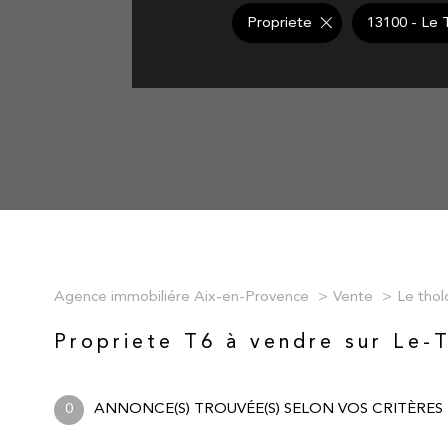
Propriete
13100 - Le 
Agence immobiliére Aix-en-Provence
Vente
Le thol
Propriete T6 à vendre sur Le-
0
ANNONCE(S) TROUVÉE(S) SELON VOS CRITÈRES