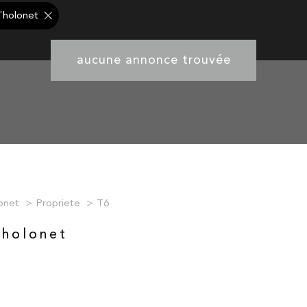
Tholonet
aucune annonce trouvée
onet
Propriete
T6
Tholonet