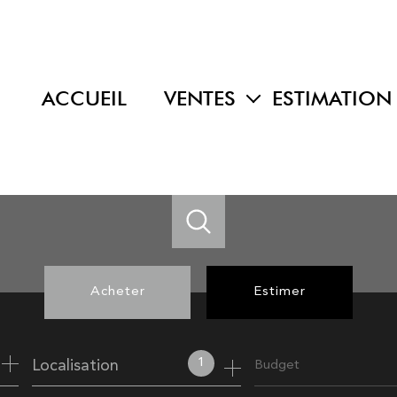
ACCUEIL
VENTES
ESTIMATION
maisons
appartements
terrains
programmes neufs
autres
Acheter
Estimer
de l'ancien
1
Localisation
Budget