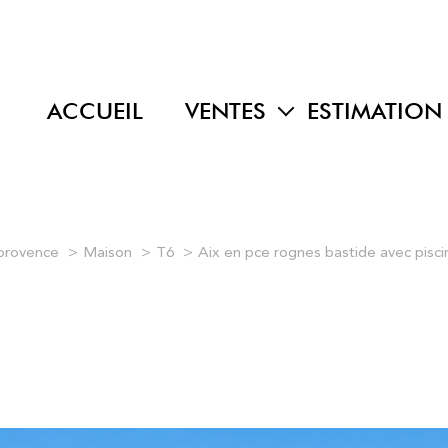
ACCUEIL
VENTES
ESTIMATION
maisons
appartements
terrains
 provence
Maison
T6
Aix en pce rognes bastide avec piscin
programmes neufs
autres