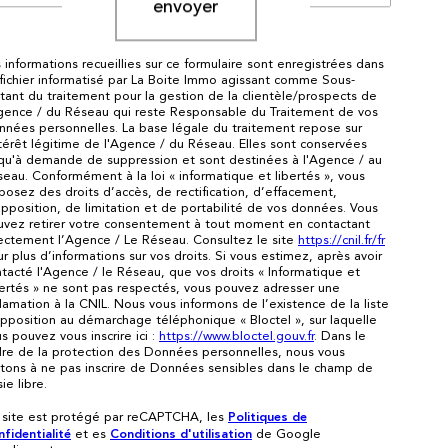
envoyer
 informations recueillies sur ce formulaire sont enregistrées dans
fichier informatisé par La Boite Immo agissant comme Sous-
itant du traitement pour la gestion de la clientèle/prospects de
gence / du Réseau qui reste Responsable du Traitement de vos
nées personnelles. La base légale du traitement repose sur
ntérêt légitime de l'Agence / du Réseau. Elles sont conservées
qu'à demande de suppression et sont destinées à l'Agence / au
eau. Conformément à la loi « informatique et libertés », vous
posez des droits d’accès, de rectification, d’effacement,
pposition, de limitation et de portabilité de vos données. Vous
uvez retirer votre consentement à tout moment en contactant
ectement l’Agence / Le Réseau. Consultez le site
https://cnil.fr/fr
r plus d’informations sur vos droits. Si vous estimez, après avoir
tacté l'Agence / le Réseau, que vos droits « Informatique et
ertés » ne sont pas respectés, vous pouvez adresser une
lamation à la CNIL. Nous vous informons de l’existence de la liste
pposition au démarchage téléphonique « Bloctel », sur laquelle
s pouvez vous inscrire ici :
https://www.bloctel.gouv.fr
. Dans le
re de la protection des Données personnelles, nous vous
itons à ne pas inscrire de Données sensibles dans le champ de
sie libre.
Politiques de
 site est protégé par reCAPTCHA, les
fidentialité
Conditions d'utilisation
et es
de Google