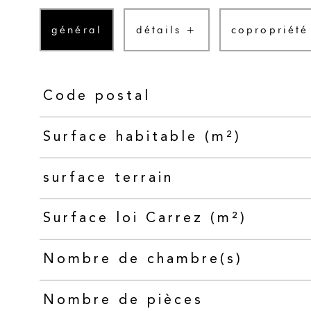
général
détails +
copropriété
Code postal
TRAD_PAMPERO_Caracteristique
Valeurs
Surface habitable (m²)
surface terrain
Surface loi Carrez (m²)
Nombre de chambre(s)
Nombre de pièces