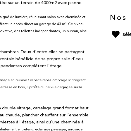
tée sur un terrain de 4000m2 avec piscine.
Nos 
aigné de lumière, réunissant salon avec cheminée et
ffrant un accès direct au garage de 43 m². Ce niveau
rivative,
des toilettes independantes,
un bureau, ainsi
sél
is chambres. Deux d'entre elles se partagent
rentale bénéficie de sa propre salle d'eau
dépendantes complètent l'étage.
aménagé en cuisine / espace repas ombragé s'intègrent
rrasse en bois, il profite d'une vue dégagée sur la
 double vitrage, carrelage grand format haut
au chaude, plancher chauffant sur l'ensemble
viettes à l'étage, ainsi qu'une cheminée à
parfaitement entretenu, éclairage paysager, arrosage