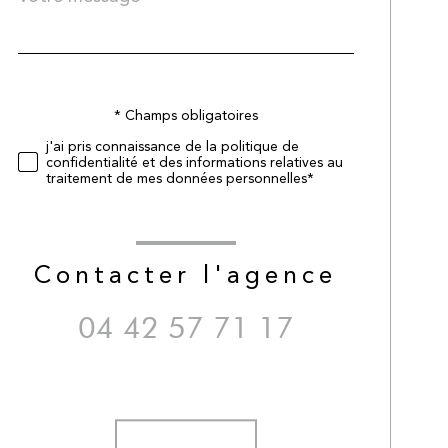
*
par
défaut
* Champs obligatoires
Validation
j'ai pris connaissance de la politique de
confidentialité et des informations relatives au
traitement de mes données personnelles*
Contacter l'agence
04 42 57 71 17
Validation