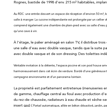
Rognes, bastide de 1998 d'env. 215 m² habitables, implan
Au RDC: une entrée dessert un espace de réception d'environ 50 m², b
salle à manger. La cuisine indépendante est prolongée par un cellier o
comprend également
une chambre de plain-pied avec sa salle d'eau p
qu'une cave à vin.
À l'étage, le palier aménagé en salon TV, il distribue tro
une salle d'eau avec double vasque, tandis que la suite pa
avec double vasque et de son dressing. Des toilettes in
Véritable invitation à la détente, l'espace piscine et son pool house 
harmonieusement dans cet écrin de verdure.
Bordé d'une généreuse te
campagne environnante et d'un panorama lointain.
La proprieté est parfaitement entretenue (menuiseries en
de gamme, chauffage central au fioul avec production d'e
du rez-de-chaussée, radiateurs à eau chaude et sèche-ser
insert gaz) (
Portail automatique, allée en béton désactivé, jardin, 