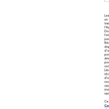
Les
un 
tra
l'A
Don
l'i
jus
Rés
dis
d’o
po
dir
pou
con
Lib
réc
d'o
vou
cad
inv
sai
Ce
Con